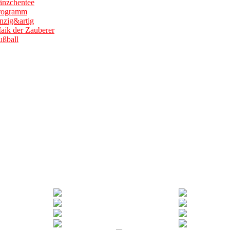
änzchentee
Programm
nzig&artig
aik der Zauberer
ußball