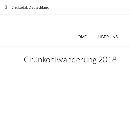
Skip
Sülzetal, Deutschland
to
content
HOME
ÜBER UNS
Grünkohlwanderung 2018
Grünkohlwanderung
2018